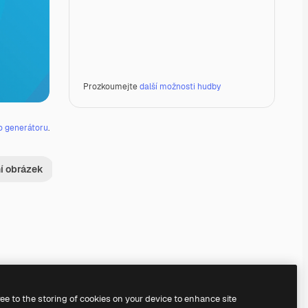
Prozkoumejte
další možnosti hudby
o generátoru
.
ní obrázek
Premium
Premium
Generováno AI
Premium
Premium
Generováno AI
ree to the storing of cookies on your device to enhance site