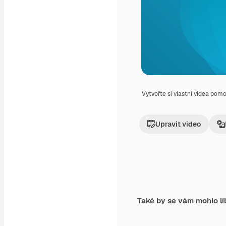
Vytvořte si vlastní videa pom
Upravit video
Také by se vám mohlo lí
Premium
Premium
Generováno AI