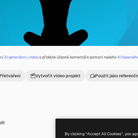
ocí
AI generátoru videa
a přidejte úžasné komentáře pomocí našeho
AI hlasovéh
Přetváření
Vytvořit video projekt
Použít jako referenč
bit
Premium
Premium
Generováno AI
By clicking “Accept All Cookies”, you ag