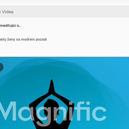
meditující s…
luety ženy na modrém pozadí