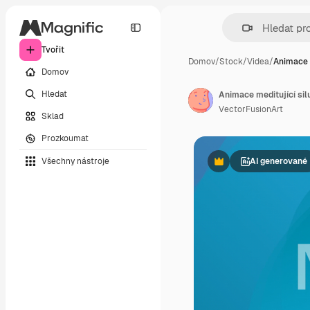
Tvořit
Domov
/
Stock
/
Videa
/
Animace 
Domov
Hledat
Animace meditující si
VectorFusionArt
Sklad
Prozkoumat
Všechny nástroje
AI generované
Premium