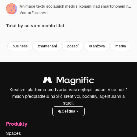
Animace textu sociálních médií s ikonami nad smartphonem na oranžovém pozadí
VectorFusionArt
Také by se vám mohlo líbit
Premium
Premium
Generováno AI
Premium
Premium
Generováno
business
znamenání
pozadí
oranžová
media
Kreativní platforma pro tvorbu vaší nejlepší práce. Více než 1
milion předplatitelů napříč kreativci, podniky, agenturami a
studii.
Čeština
Produkty
Spaces