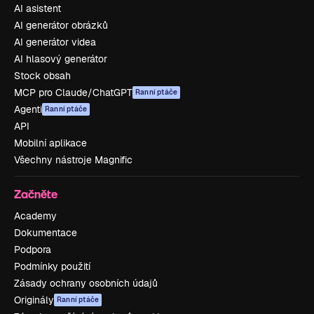
AI asistent
AI generátor obrázků
AI generátor videa
AI hlasový generátor
Stock obsah
MCP pro Claude/ChatGPT
Ranní ptáče
Agenti
Ranní ptáče
API
Mobilní aplikace
Všechny nástroje Magnific
Začněte
Academy
Dokumentace
Podpora
Podmínky použití
Zásady ochrany osobních údajů
Originály
Ranní ptáče