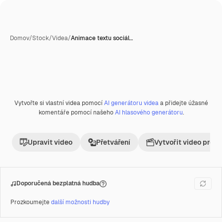
Domov
/
Stock
/
Videa
/
Animace textu sociál…
AI generované
Vytvořte si vlastní videa pomocí
AI generátoru videa
a přidejte úžasné
Premium
komentáře pomocí našeho
AI hlasového generátoru
.
Upravit video
Přetváření
Vytvořit video proje
Doporučená bezplatná hudba
Prozkoumejte
další možnosti hudby