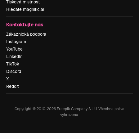
Tisková místnost
Hledáte magnific.ai
Kontaktujte nás
Zákaznická podpora
Instagram
YouTube
LinkedIn
TikTok
Discord
X
Reddit
Copyright © 2010-
2026
Freepik Company S.L.U.
Všechna práva
vyhrazena
.