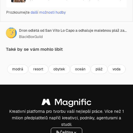
Prozkoumejte
další možnosti hudby
Dron odlétá od San Vito Lo Capo a odhaluje malebnou pláž za typického letního dne.
BlackBoxGuild
Také by se vám mohlo líbit
Premium
Premium
Premium
Premium
modrá
resort
obytek
oceán
pláž
voda
p
Kreativní platforma pro tvorbu vaší nejlepší práce. Více než 1
milion předplatitelů napříč kreativci, podniky, agenturami a
studii.
Čeština