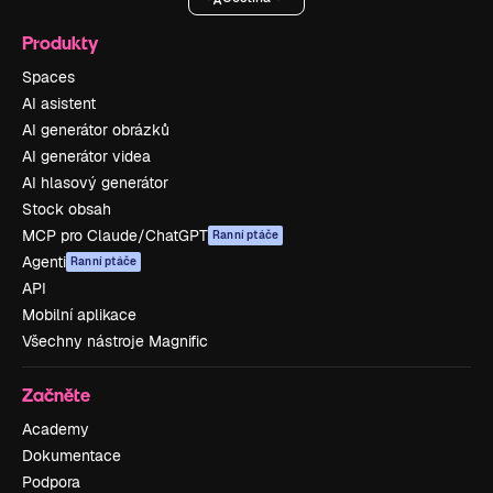
Produkty
Spaces
AI asistent
AI generátor obrázků
AI generátor videa
AI hlasový generátor
Stock obsah
MCP pro Claude/ChatGPT
Ranní ptáče
Agenti
Ranní ptáče
API
Mobilní aplikace
Všechny nástroje Magnific
Začněte
Academy
Dokumentace
Podpora