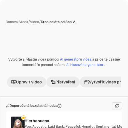
Domov
/
Stock
/
Videa
/
Dron odlétá od San V…
Vytvořte si vlastní videa pomocí
AI generátoru videa
a přidejte úžasné
Premium
komentáře pomocí našeho
AI hlasového generátoru
.
Upravit video
Přetváření
Vytvořit video proje
Doporučená bezplatná hudba
Hierbabuena
Pop
,
Acoustic
,
Laid Back
,
Peaceful
,
Hopeful
,
Sentimental
,
Melanc