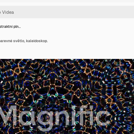
traktní pln…
arevné světlo, kaleidoskop.