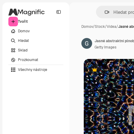
Tvořit
Domov
/
Stock
/
Videa
/
Jasné abs
Domov
Hledat
Jasné abstraktní plnob
Getty Images
Sklad
Prozkoumat
Všechny nástroje
Premium