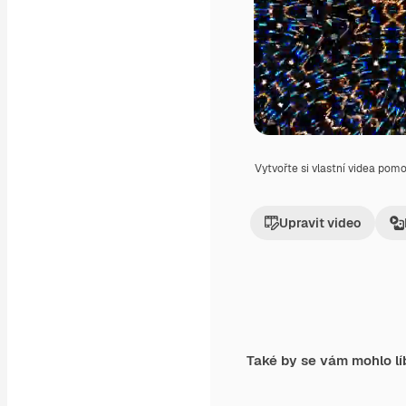
Vytvořte si vlastní videa pom
Upravit video
Také by se vám mohlo lí
Premium
Premium