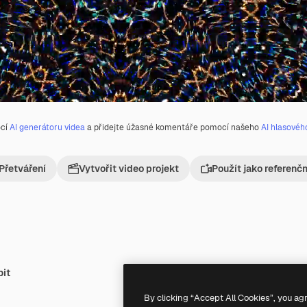
ocí
AI generátoru videa
a přidejte úžasné komentáře pomocí našeho
AI hlasovéh
Přetváření
Vytvořit video projekt
Použít jako referenč
bit
Premium
Premium
By clicking “Accept All Cookies”, you ag