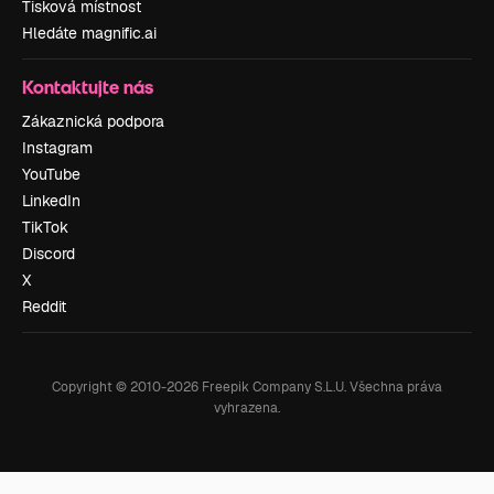
Tisková místnost
Hledáte magnific.ai
Kontaktujte nás
Zákaznická podpora
Instagram
YouTube
LinkedIn
TikTok
Discord
X
Reddit
Copyright © 2010-
2026
Freepik Company S.L.U.
Všechna práva
vyhrazena
.