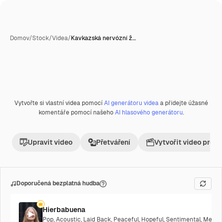
Domov
/
Stock
/
Videa
/
Kavkazská nervózní ž…
Vytvořte si vlastní videa pomocí
AI generátoru videa
a přidejte úžasné
Premium
komentáře pomocí našeho
AI hlasového generátoru
.
Upravit video
Přetváření
Vytvořit video proje
Doporučená bezplatná hudba
Hierbabuena
Pop
,
Acoustic
,
Laid Back
,
Peaceful
,
Hopeful
,
Sentimental
,
Melanc