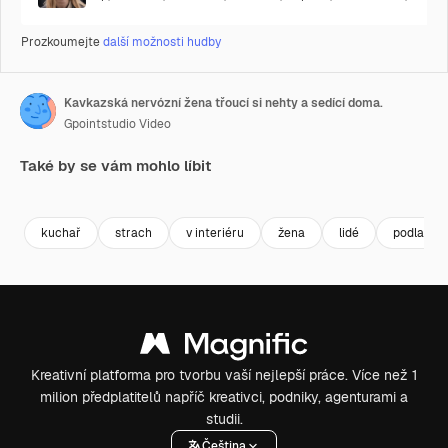
Prozkoumejte
další možnosti hudby
Kavkazská nervózní žena třoucí si nehty a sedící doma.
Gpointstudio Video
Také by se vám mohlo líbit
Premium
Premium
Generováno AI
Premium
Premium
Generováno
kuchař
strach
v interiéru
žena
lidé
podlaha
Kreativní platforma pro tvorbu vaší nejlepší práce. Více než 1
milion předplatitelů napříč kreativci, podniky, agenturami a
studii.
Čeština