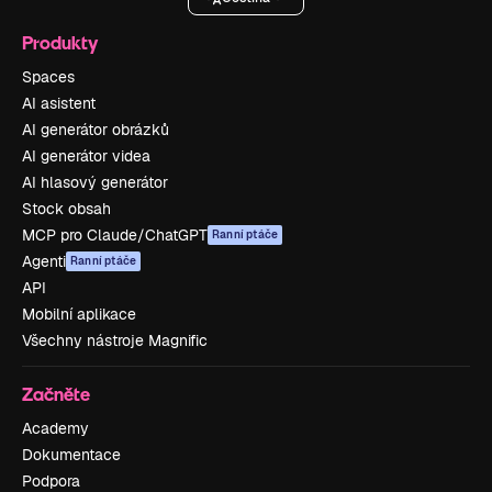
Produkty
Spaces
AI asistent
AI generátor obrázků
AI generátor videa
AI hlasový generátor
Stock obsah
MCP pro Claude/ChatGPT
Ranní ptáče
Agenti
Ranní ptáče
API
Mobilní aplikace
Všechny nástroje Magnific
Začněte
Academy
Dokumentace
Podpora