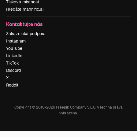
Tisková místnost
Hledáte magnific.ai
Kontaktujte nás
Zákaznická podpora
Instagram
YouTube
LinkedIn
TikTok
Discord
X
Reddit
Copyright © 2010-
2026
Freepik Company S.L.U.
Všechna práva
vyhrazena
.