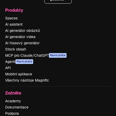
Produkty
Spaces
AI asistent
AI generátor obrázků
AI generátor videa
AI hlasový generátor
Stock obsah
MCP pro Claude/ChatGPT
Ranní ptáče
Agenti
Ranní ptáče
API
Mobilní aplikace
Všechny nástroje Magnific
Začněte
Academy
Dokumentace
Podpora