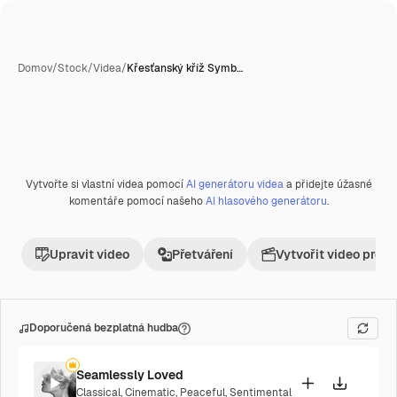
Domov
/
Stock
/
Videa
/
Křesťanský kříž Symb…
Vytvořte si vlastní videa pomocí
AI generátoru videa
a přidejte úžasné
Premium
komentáře pomocí našeho
AI hlasového generátoru
.
Upravit video
Přetváření
Vytvořit video proje
Doporučená bezplatná hudba
Seamlessly Loved
Classical
,
Cinematic
,
Peaceful
,
Sentimental