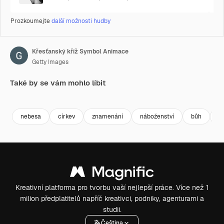
Prozkoumejte
další možnosti hudby
Křesťanský kříž Symbol Animace
Getty Images
Také by se vám mohlo líbit
Premium
Premium
Premium
Premium
nebesa
církev
znamenání
náboženství
bůh
kř
Kreativní platforma pro tvorbu vaší nejlepší práce. Více než 1
milion předplatitelů napříč kreativci, podniky, agenturami a
studii.
Čeština