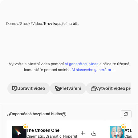
Domov
/
Stock
/
Videa
/
Krev kapající na bíl…
Vytvořte si vlastní videa pomocí
AI generátoru videa
a přidejte úžasné
Premium
komentáře pomocí našeho
AI hlasového generátoru
.
Upravit video
Přetváření
Vytvořit video proje
Doporučená bezplatná hudba
The Chosen One
At Da
Cinematic
,
Dramatic
,
Hopeful
Classic