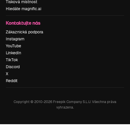
Tisková místnost
Hledáte magnific.ai
Kontaktujte nás
Zákaznická podpora
Instagram
YouTube
LinkedIn
TikTok
Discord
X
Reddit
Copyright © 2010-
2026
Freepik Company S.L.U.
Všechna práva
vyhrazena
.