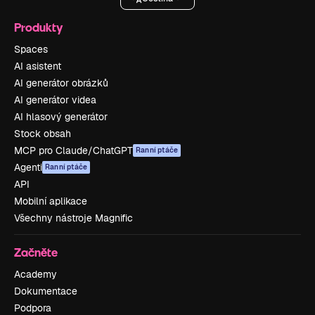
Produkty
Spaces
AI asistent
AI generátor obrázků
AI generátor videa
AI hlasový generátor
Stock obsah
MCP pro Claude/ChatGPT
Ranní ptáče
Agenti
Ranní ptáče
API
Mobilní aplikace
Všechny nástroje Magnific
Začněte
Academy
Dokumentace
Podpora