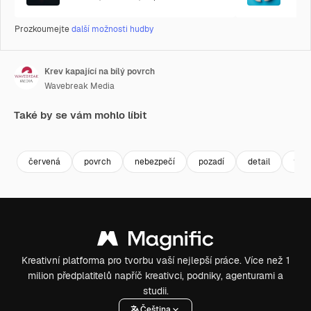
Prozkoumejte
další možnosti hudby
Krev kapající na bílý povrch
Wavebreak Media
Také by se vám mohlo líbit
Premium
Premium
Premium
Premium
červená
povrch
nebezpečí
pozadí
detail
text
Kreativní platforma pro tvorbu vaší nejlepší práce. Více než 1
milion předplatitelů napříč kreativci, podniky, agenturami a
studii.
Čeština