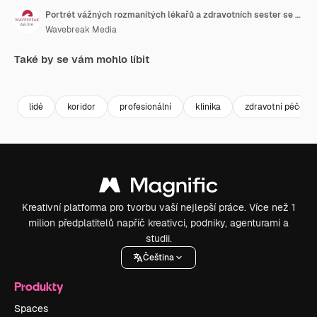
Portrét vážných rozmanitých lékařů a zdravotních sester se zkříženýma rukama ve zpomaleném záběru, neupraveno.
Wavebreak Media
Také by se vám mohlo líbit
Premium
Premium
Premium
Premium
lidé
koridor
profesionální
klinika
zdravotní péče
Kreativní platforma pro tvorbu vaší nejlepší práce. Více než 1
milion předplatitelů napříč kreativci, podniky, agenturami a
studii.
Čeština
Produkty
Spaces