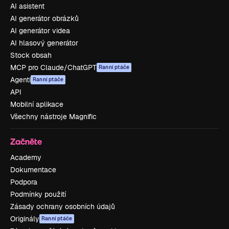
AI asistent
AI generátor obrázků
AI generátor videa
AI hlasový generátor
Stock obsah
MCP pro Claude/ChatGPT
Ranní ptáče
Agenti
Ranní ptáče
API
Mobilní aplikace
Všechny nástroje Magnific
Začněte
Academy
Dokumentace
Podpora
Podmínky použití
Zásady ochrany osobních údajů
Originály
Ranní ptáče