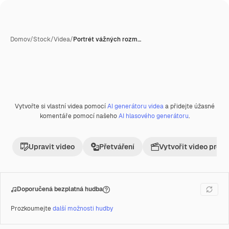
Domov
/
Stock
/
Videa
/
Portrét vážných rozm…
Vytvořte si vlastní videa pomocí
AI generátoru videa
a přidejte úžasné
Premium
komentáře pomocí našeho
AI hlasového generátoru
.
Upravit video
Přetváření
Vytvořit video proje
Doporučená bezplatná hudba
Prozkoumejte
další možnosti hudby