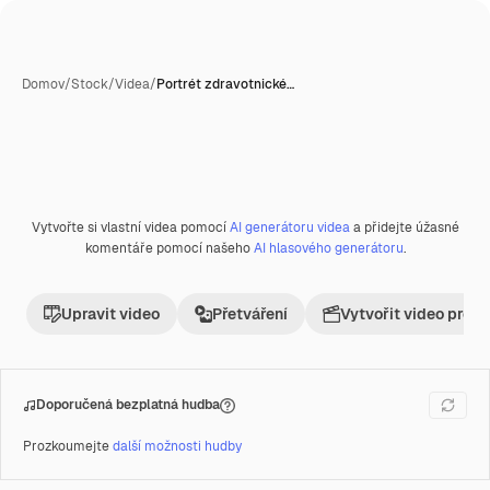
Domov
/
Stock
/
Videa
/
Portrét zdravotnické…
Vytvořte si vlastní videa pomocí
AI generátoru videa
a přidejte úžasné
Premium
komentáře pomocí našeho
AI hlasového generátoru
.
Upravit video
Přetváření
Vytvořit video proje
Doporučená bezplatná hudba
Prozkoumejte
další možnosti hudby