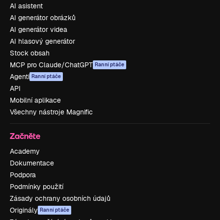
AI asistent
AI generátor obrázků
AI generátor videa
AI hlasový generátor
Stock obsah
MCP pro Claude/ChatGPT
Ranní ptáče
Agenti
Ranní ptáče
API
Mobilní aplikace
Všechny nástroje Magnific
Začněte
Academy
Dokumentace
Podpora
Podmínky použití
Zásady ochrany osobních údajů
Originály
Ranní ptáče