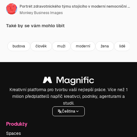
Portrét zdravotnického týmu stojícího v moderní nemocniční budově
Monkey Business Images
Také by se vám mohlo líbit
budova
člověk
muži
moderní
žena
lidé
Kreativní platforma pro tvorbu vaší nejlepší práce. Více než 1
milion předplatitelů napříč kreativci, podniky, agenturami a
studii.
Čeština
Produkty
Spaces