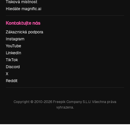
Tisková místnost
Hledáte magnific.ai
Kontaktujte nás
Zákaznická podpora
Instagram
YouTube
LinkedIn
TikTok
Discord
X
Reddit
Copyright © 2010-
2026
Freepik Company S.L.U.
Všechna práva
vyhrazena
.