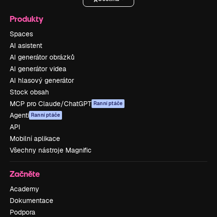
Produkty
Spaces
AI asistent
AI generátor obrázků
AI generátor videa
AI hlasový generátor
Stock obsah
MCP pro Claude/ChatGPT
Ranní ptáče
Agenti
Ranní ptáče
API
Mobilní aplikace
Všechny nástroje Magnific
Začněte
Academy
Dokumentace
Podpora