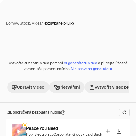
Domov
/
Stock
/
Videa
/
Rozsypané pilulky
Vytvořte si vlastní videa pomocí
AI generátoru videa
a přidejte úžasné
Premium
komentáře pomocí našeho
AI hlasového generátoru
.
Upravit video
Přetváření
Vytvořit video proje
Doporučená bezplatná hudba
Peace You Need
Pop
,
Electronic
,
Corporate
,
Groovy
,
Laid Back