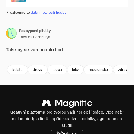
Prozkoumejte
další možnosti hudby
Rozsypané pilulky
Towfiqu Barbhuiya
Také by se vám mohlo líbit
Premium
Premium
Premium
Premium
kulatá
drogy
léčba
léky
medicínské
zdraví
Kreativní platforma pro tvorbu vaší nejlepší práce. Více než 1
milion předplatitelů napříč kreativci, podniky, agenturami a
studii.
Čeština