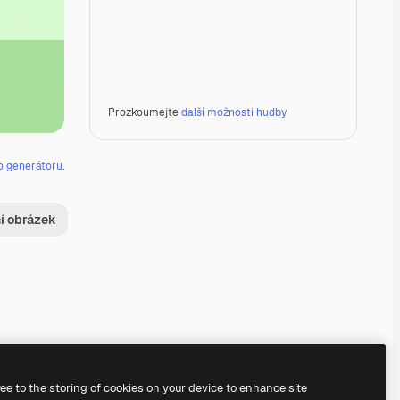
Prozkoumejte
další možnosti hudby
o generátoru
.
ní obrázek
Premium
Premium
Premium
Premium
ree to the storing of cookies on your device to enhance site