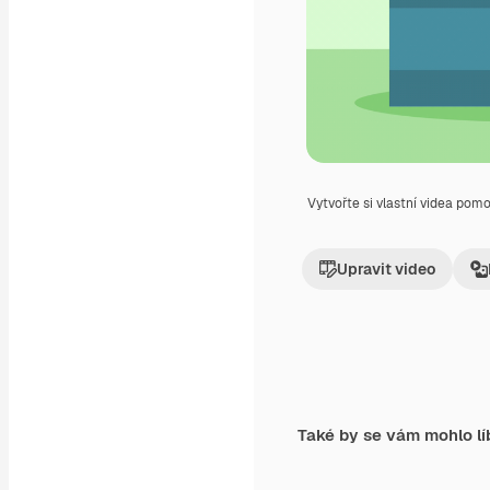
Vytvořte si vlastní videa pom
Upravit video
Také by se vám mohlo lí
Premium
Premium