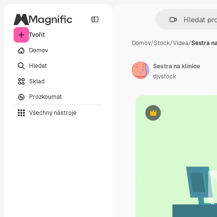
Tvořit
Domov
/
Stock
/
Videa
/
Sestra na
Domov
Hledat
Sestra na klinice
djvstock
Sklad
Prozkoumat
Všechny nástroje
Premium