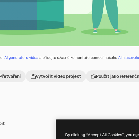
ocí
AI generátoru videa
a přidejte úžasné komentáře pomocí našeho
AI hlasovéh
Přetváření
Vytvořit video projekt
Použít jako referenč
bit
Premium
Premium
By clicking “Accept All Cookies”, you ag