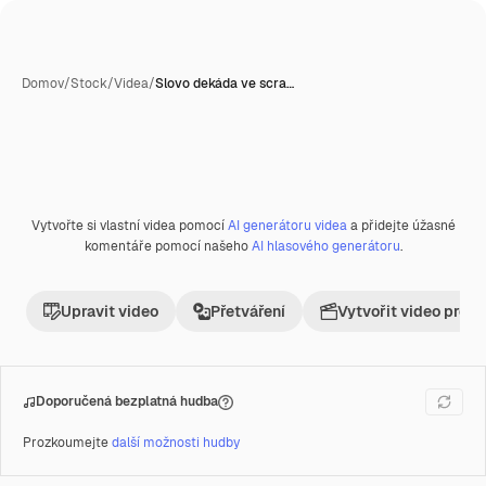
Domov
/
Stock
/
Videa
/
Slovo dekáda ve scra…
Vytvořte si vlastní videa pomocí
AI generátoru videa
a přidejte úžasné
Premium
komentáře pomocí našeho
AI hlasového generátoru
.
Upravit video
Přetváření
Vytvořit video proje
Doporučená bezplatná hudba
Prozkoumejte
další možnosti hudby