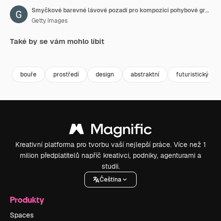
Smyčkové barevné lávové pozadí pro kompozici pohybové grafiky
Getty Images
Také by se vám mohlo líbit
Premium
Premium
Premium
Premium
bouře
prostředí
design
abstraktní
futuristický
Kreativní platforma pro tvorbu vaší nejlepší práce. Více než 1
milion předplatitelů napříč kreativci, podniky, agenturami a
studii.
Čeština
Produkty
Spaces