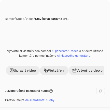
Domov
/
Stock
/
Videa
/
Smyčkové barevné láv…
Vytvořte si vlastní videa pomocí
AI generátoru videa
a přidejte úžasné
Premium
komentáře pomocí našeho
AI hlasového generátoru
.
Upravit video
Přetváření
Vytvořit video proje
Doporučená bezplatná hudba
Prozkoumejte
další možnosti hudby