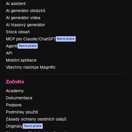
AI asistent
AI generátor obrázků
AI generátor videa
AI hlasový generátor
Stock obsah
MCP pro Claude/ChatGPT
Ranní ptáče
Agenti
Ranní ptáče
API
Mobilní aplikace
Všechny nástroje Magnific
Začněte
Academy
Dokumentace
Podpora
Podmínky použití
Zásady ochrany osobních údajů
Originály
Ranní ptáče