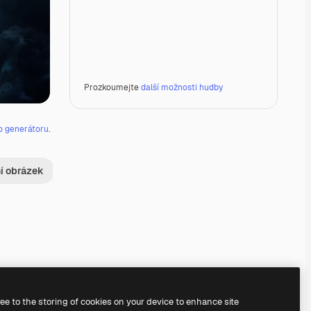
Prozkoumejte
další možnosti hudby
o generátoru
.
ní obrázek
Premium
Premium
Premium
Premium
Generováno AI
ree to the storing of cookies on your device to enhance site