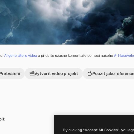
ocí
AI generátoru videa
a přidejte úžasné komentáře pomocí našeho
AI hlasovéh
Přetváření
Vytvořit video projekt
Použít jako referenč
bit
Premium
Premium
Generováno AI
By clicking “Accept All Cookies”, you ag