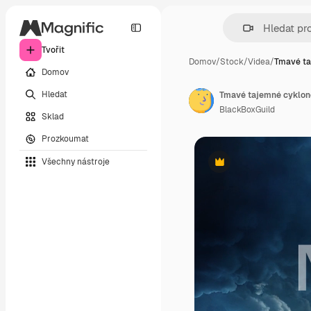
Tvořit
Domov
/
Stock
/
Videa
/
Tmavé ta
Domov
Hledat
Tmavé tajemné cyklon
BlackBoxGuild
Sklad
Prozkoumat
Všechny nástroje
Premium