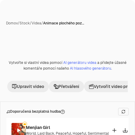
Domov
/
Stock
/
Videa
/
Animace plochého poz…
Vytvořte si vlastní videa pomocí
AI generátoru videa
a přidejte úžasné
komentáře pomocí našeho
AI hlasového generátoru
.
Upravit video
Přetváření
Vytvořit video proje
Doporučená bezplatná hudba
Menjian Girl
World
,
Laid Back
,
Peaceful
,
Hopeful
,
Sentimental