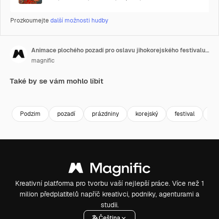
Prozkoumejte
další možnosti hudby
Animace plochého pozadí pro oslavu jihokorejského festivalu Chuseok
magnific
Také by se vám mohlo líbit
Podzim
pozadí
prázdniny
korejský
festival
os
Kreativní platforma pro tvorbu vaší nejlepší práce. Více než 1
milion předplatitelů napříč kreativci, podniky, agenturami a
studii.
Čeština