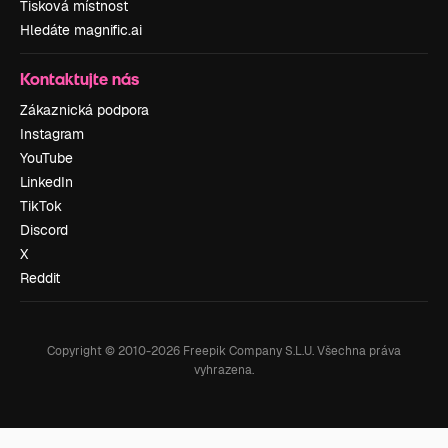
Tisková místnost
Hledáte magnific.ai
Kontaktujte nás
Zákaznická podpora
Instagram
YouTube
LinkedIn
TikTok
Discord
X
Reddit
Copyright © 2010-
2026
Freepik Company S.L.U.
Všechna práva
vyhrazena
.