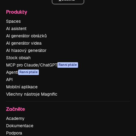
Produkty
Spaces
AI asistent
AI generátor obrázků
AI generátor videa
AI hlasový generátor
Stock obsah
MCP pro Claude/ChatGPT
Ranní ptáče
Agenti
Ranní ptáče
API
Mobilní aplikace
Všechny nástroje Magnific
Začněte
Academy
Dokumentace
Podpora