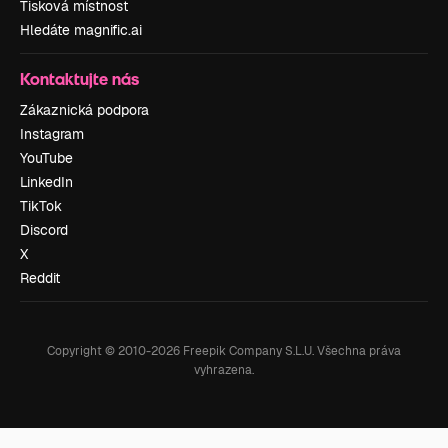
Tisková místnost
Hledáte magnific.ai
Kontaktujte nás
Zákaznická podpora
Instagram
YouTube
LinkedIn
TikTok
Discord
X
Reddit
Copyright © 2010-
2026
Freepik Company S.L.U.
Všechna práva
vyhrazena
.