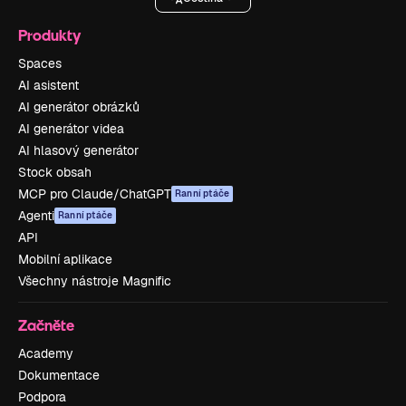
Produkty
Spaces
AI asistent
AI generátor obrázků
AI generátor videa
AI hlasový generátor
Stock obsah
MCP pro Claude/ChatGPT
Ranní ptáče
Agenti
Ranní ptáče
API
Mobilní aplikace
Všechny nástroje Magnific
Začněte
Academy
Dokumentace
Podpora