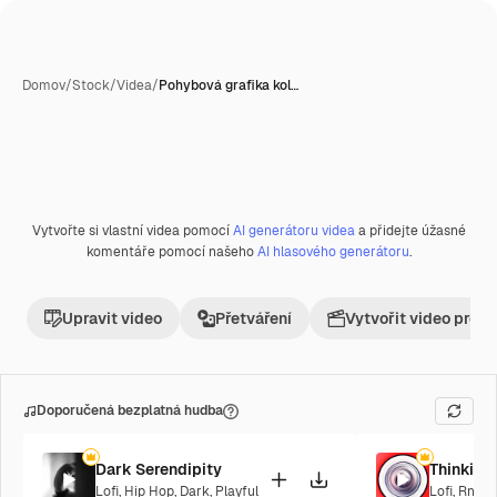
Domov
/
Stock
/
Videa
/
Pohybová grafika kol…
Vytvořte si vlastní videa pomocí
AI generátoru videa
a přidejte úžasné
komentáře pomocí našeho
AI hlasového generátoru
.
Upravit video
Přetváření
Vytvořit video proje
Doporučená bezplatná hudba
Dark Serendipity
Thinking
Lofi
,
Hip Hop
,
Dark
,
Playful
Lofi
,
RnB
,
C