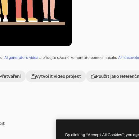
ocí
AI generátoru videa
a přidejte úžasné komentáře pomocí našeho
AI hlasovéh
Přetváření
Vytvořit video projekt
Použít jako referenč
bit
By clicking “Accept All Cookies”, you ag