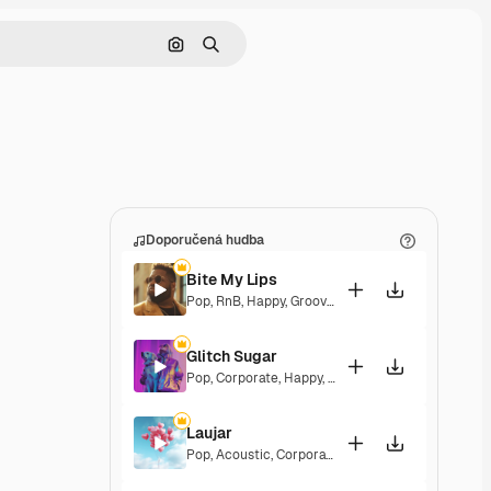
Hledat podle obrázku
Hledat
Doporučená hudba
Bite My Lips
Pop
,
RnB
,
Happy
,
Groovy
,
Soulful
,
Upbeat
Glitch Sugar
Pop
,
Corporate
,
Happy
,
Groovy
,
Upbeat
Laujar
Pop
,
Acoustic
,
Corporate
,
Happy
,
Hopeful
,
Sentim