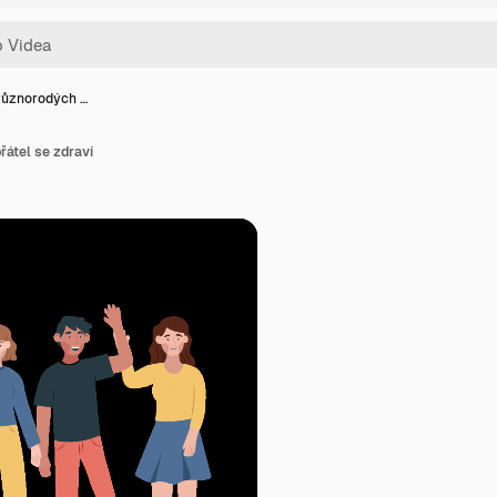
různorodých …
átel se zdraví