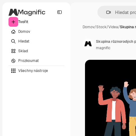
Tvořit
Domov
/
Stock
/
Videa
/
Skupina 
Domov
Hledat
Skupina různorodých př
magnific
Sklad
Prozkoumat
Všechny nástroje