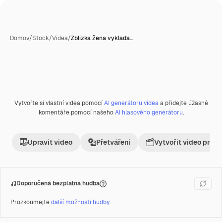
Domov
/
Stock
/
Videa
/
Zblízka žena vykláda…
Vytvořte si vlastní videa pomocí
AI generátoru videa
a přidejte úžasné
komentáře pomocí našeho
AI hlasového generátoru
.
Upravit video
Přetváření
Vytvořit video proje
Doporučená bezplatná hudba
Prozkoumejte
další možnosti hudby