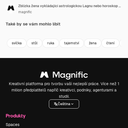
Zblízka žena vykládající astrologickou Lagnu nebo horoskop narození na svíčkami osvětleném stole 2
magnific
Také by se vám mohlo líbit
svíčka
stůl
ruka
tajemství
žena
čtení
du
Kreativní platforma pro tvorbu vaší nejlepší práce. Více než 1
milion předplatitelů napříč kreativci, podniky, agenturami a
studii.
Čeština
Produkty
Spaces