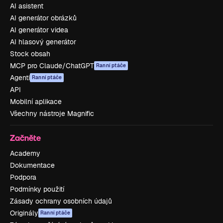
AI asistent
AI generátor obrázků
AI generátor videa
AI hlasový generátor
Stock obsah
MCP pro Claude/ChatGPT
Ranní ptáče
Agenti
Ranní ptáče
API
Mobilní aplikace
Všechny nástroje Magnific
Začněte
Academy
Dokumentace
Podpora
Podmínky použití
Zásady ochrany osobních údajů
Originály
Ranní ptáče