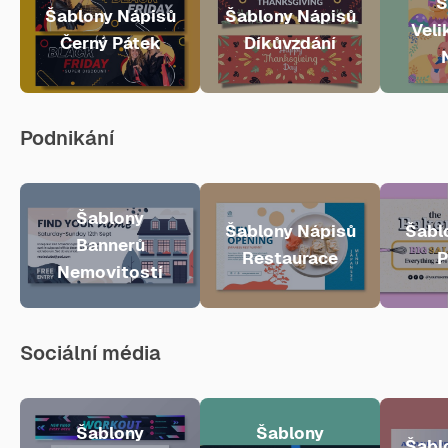
Š
Šablony Nápisů
Šablony Nápisů
Veli
Černý Pátek
Díkůvzdání
Podnikání
Šablony
Šablony Nápisů
Šabl
Bannerů
Restaurace
P
Nemovitostí
Sociální média
Šablony
Šablony
Šabl