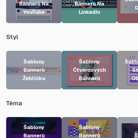
Bannerů Na
Bannerů Na
D
YouTube
LinkedIn
Styl
Šablony
Šablony
Šabl
Bannerů
Čtvercových
St
Žebříčku
Bannerů
Ob
Téma
Šablony
Šablony
Bannerů
Bannerů
Š