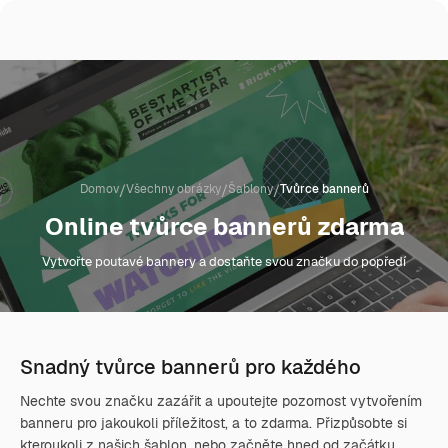
/
/
/
Domov
Všechny obrázky
Šablony
Tvůrce bannerů
Online tvůrce bannerů zdarma
Vytvořte poutavé bannery a dostaňte svou značku do popředí
Snadný tvůrce bannerů pro každého
Nechte svou značku zazářit a upoutejte pozornost vytvořením
banneru pro jakoukoli příležitost, a to zdarma. Přizpůsobte si
kteroukoli z našich šablon, nebo začněte hned od začátku.