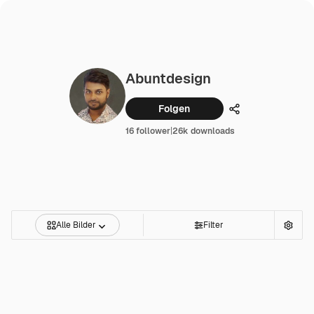
Abuntdesign
Folgen
Teilen
16 follower
|
26k downloads
Alle Bilder
Filter