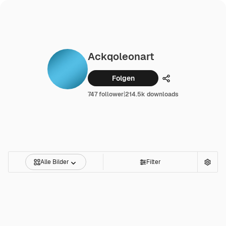
Ackqoleonart
Folgen
Teilen
747 follower
|
214.5k downloads
Alle Bilder
Filter