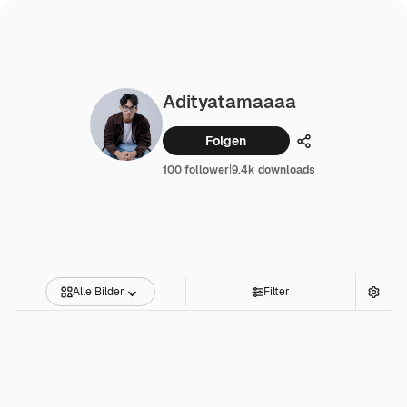
Adityatamaaaa
Folgen
Teilen
100 follower
|
9.4k downloads
Alle Bilder
Filter