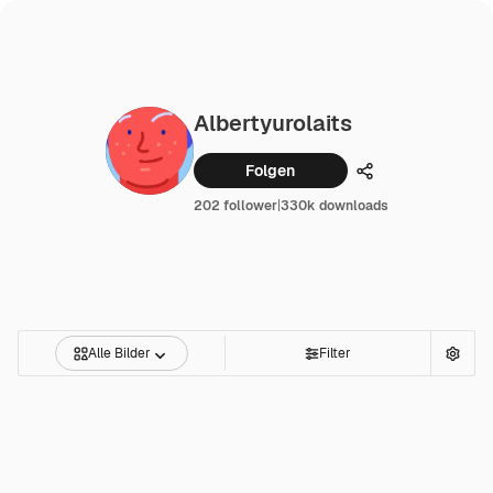
Albertyurolaits
Folgen
Teilen
202 follower
|
330k downloads
Alle Bilder
Filter