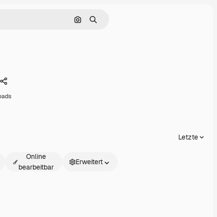
Nach Bild suchen
Suchen
Teilen
oads
Letzte
Online
Erweitert
bearbeitbar