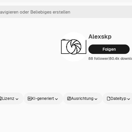
Alexskp
Folgen
88 follower
|
80.4k downl
Lizenz
KI-generiert
Ausrichtung
Dateityp