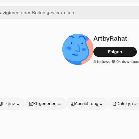
ArtbyRahat
Folgen
5 follower
|
8.9k downloa
Lizenz
KI-generiert
Ausrichtung
Dateityp