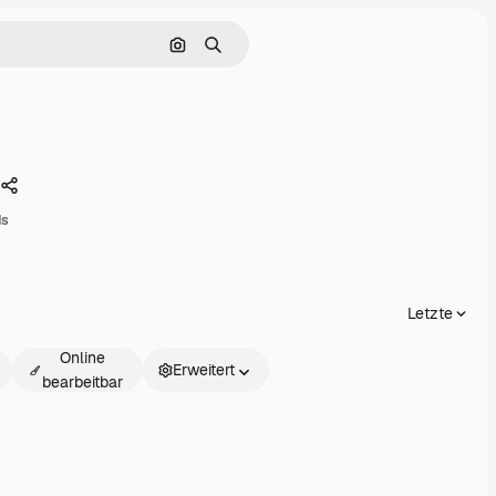
Nach Bild suchen
Suchen
Teilen
ds
Letzte
Online
Erweitert
bearbeitbar