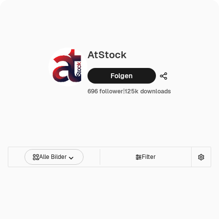
AtStock
Folgen
Teilen
696 follower
|
125k downloads
Alle Bilder
Filter