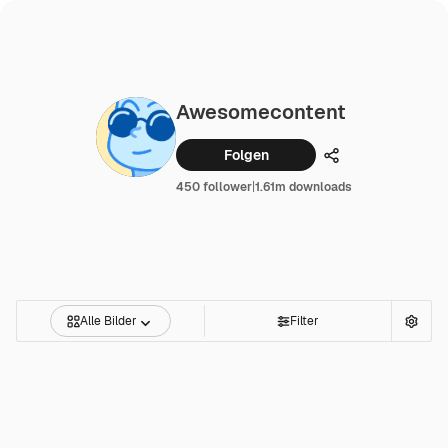
Awesomecontent
Folgen
Teilen
450 follower
|
1.61m downloads
Alle Bilder
Filter