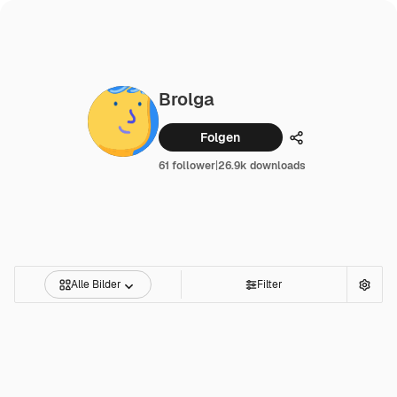
Brolga
Folgen
Teilen
61 follower
|
26.9k downloads
Alle Bilder
Filter