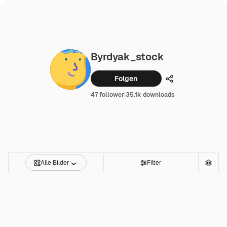
Byrdyak_stock
Folgen
Teilen
47 follower
|
35.1k downloads
Alle Bilder
Filter