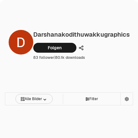
Darshanakodithuwakkugraphics
Folgen
Teilen
83 follower
|
80.1k downloads
Alle Bilder
Filter