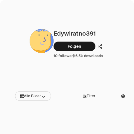
Edywiratno391
Folgen
Teilen
10 follower
|
16.5k downloads
Alle Bilder
Filter