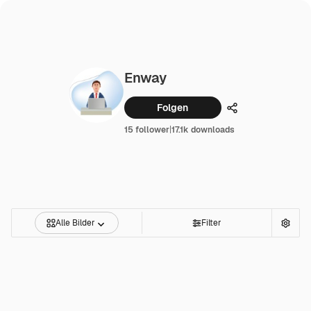
Enway
Folgen
Teilen
15 follower
|
17.1k downloads
Alle Bilder
Filter