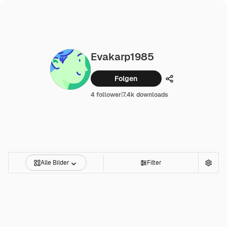
Evakarp1985
Folgen
Teilen
4 follower
|
7.4k downloads
Alle Bilder
Filter