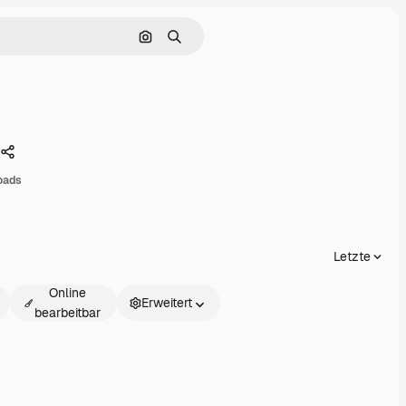
Nach Bild suchen
Suchen
Teilen
oads
Letzte
Online
Erweitert
bearbeitbar