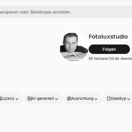
Fotoluxstudio
Folgen
65 follower
|
30.4k downl
Lizenz
KI-generiert
Ausrichtung
Dateityp