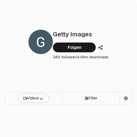
Getty Images
Folgen
Teilen
382 follower
|
4.64m downloads
Videos
Filter