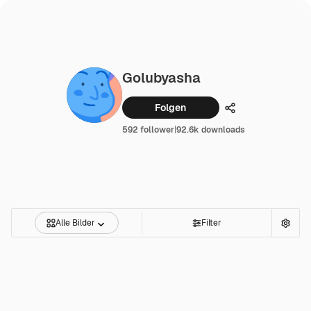
Golubyasha
Folgen
Teilen
592 follower
|
92.6k downloads
Alle Bilder
Filter