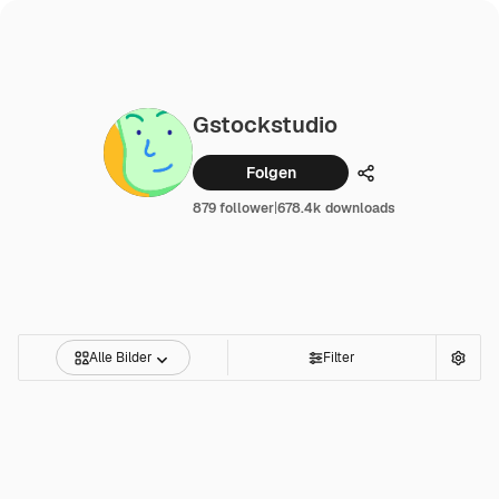
Gstockstudio
Folgen
Teilen
879 follower
|
678.4k downloads
Alle Bilder
Filter