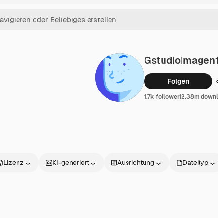
Gstudioimagen
Folgen
1.7k follower
|
2.38m down
Lizenz
KI-generiert
Ausrichtung
Dateityp