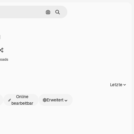
Nach Bild suchen
Suchen
1
Teilen
loads
Letzte
Online
Erweitert
bearbeitbar