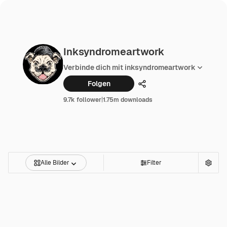
Inksyndromeartwork
Verbinde dich mit inksyndromeartwork
Folgen
Teilen
9.7k follower
|
1.75m downloads
Alle Bilder
Filter