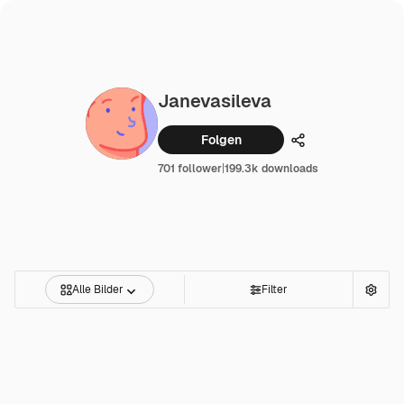
Janevasileva
Folgen
Teilen
701 follower
|
199.3k downloads
Alle Bilder
Filter