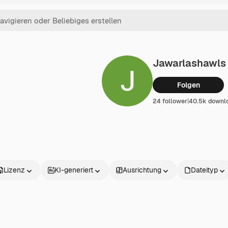
Jawarlashawls
Folgen
24 follower
|
40.5k downl
Lizenz
KI-generiert
Ausrichtung
Dateityp