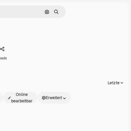
Nach Bild suchen
Suchen
Teilen
oads
Letzte
Online
Erweitert
bearbeitbar