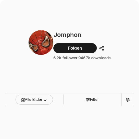
Jomphon
Folgen
Teilen
6.2k follower
|
946.7k downloads
Alle Bilder
Filter