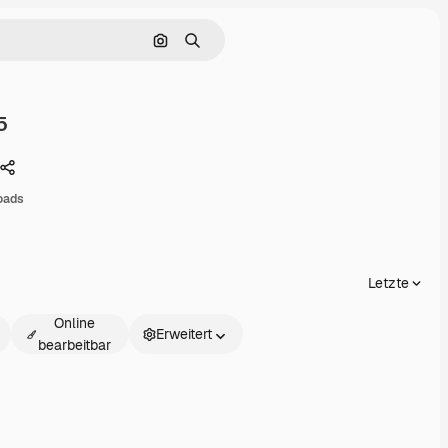
Nach Bild suchen
Suchen
5
Teilen
oads
Letzte
Online
Erweitert
bearbeitbar