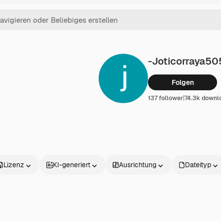
-joticorraya50
Folgen
137 follower
|
74.3k downl
Lizenz
KI-generiert
Ausrichtung
Dateityp