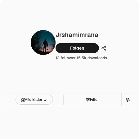
Jrshamimrana
Folgen
Teilen
12 follower
|
15.5k downloads
Alle Bilder
Filter