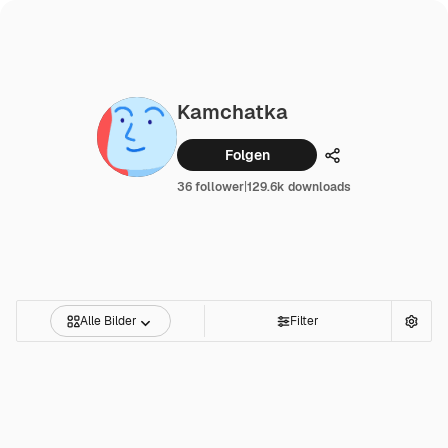
Kamchatka
Folgen
Teilen
36 follower
|
129.6k downloads
Alle Bilder
Filter