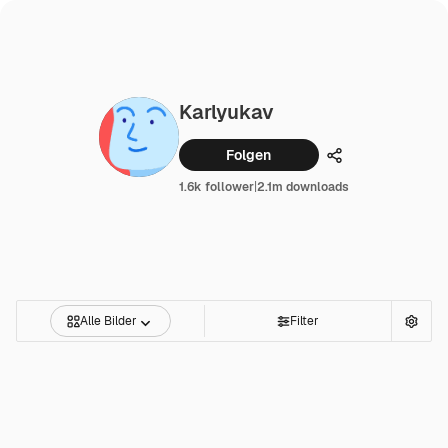
Karlyukav
Folgen
Teilen
1.6k follower
|
2.1m downloads
Alle Bilder
Filter