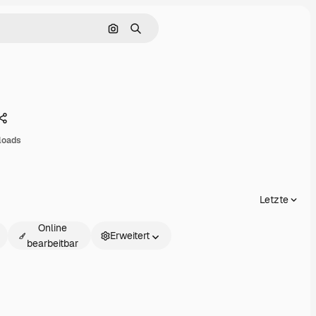
Nach Bild suchen
Suchen
Teilen
loads
Letzte
Online
Erweitert
bearbeitbar