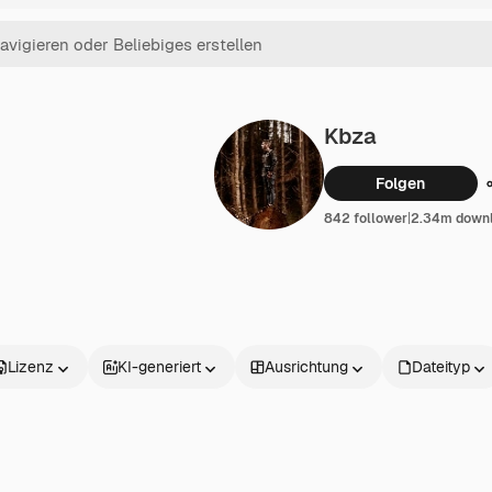
Kbza
Folgen
842 follower
|
2.34m down
Lizenz
KI-generiert
Ausrichtung
Dateityp