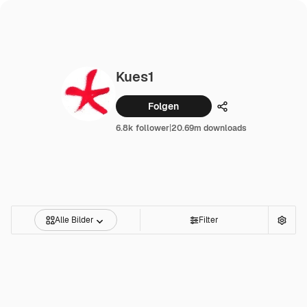
Kues1
Folgen
Teilen
6.8k follower
|
20.69m downloads
Alle Bilder
Filter