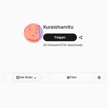
Kuraishamitu
Folgen
Teilen
29 follower
|
27.1k downloads
Alle Bilder
Filter