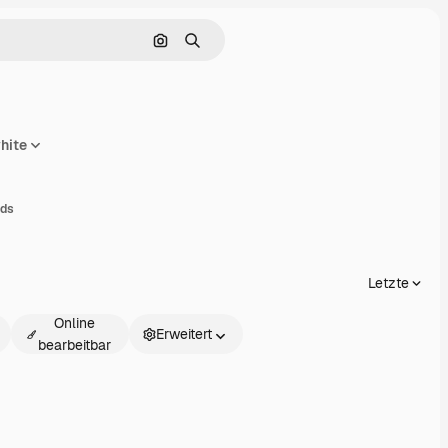
Nach Bild suchen
Suchen
white
ilen
ads
Letzte
Online
Erweitert
bearbeitbar