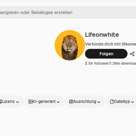
Lifeonwhite
Verbinde dich mit lifeon
Folgen
Te
2.5k follower
|
1.36m downlo
Lizenz
KI-generiert
Ausrichtung
Dateityp